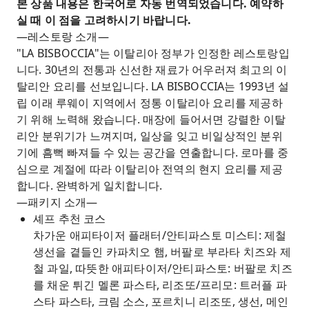
본 상품 내용은 한국어로 자동 번역되었습니다. 예약하
실 때 이 점을 고려하시기 바랍니다.
―레스토랑 소개―
"LA BISBOCCIA"는 이탈리아 정부가 인정한 레스토랑입
니다. 30년의 전통과 신선한 재료가 어우러져 최고의 이
탈리안 요리를 선보입니다. LA BISBOCCIA는 1993년 설
립 이래 루웨이 지역에서 정통 이탈리아 요리를 제공하
기 위해 노력해 왔습니다. 매장에 들어서면 강렬한 이탈
리안 분위기가 느껴지며, 일상을 잊고 비일상적인 분위
기에 흠뻑 빠져들 수 있는 공간을 연출합니다. 로마를 중
심으로 계절에 따라 이탈리아 전역의 현지 요리를 제공
합니다. 완벽하게 일치합니다.
―패키지 소개―
셰프 추천 코스
차가운 애피타이저 플래터/안티파스토 미스티: 제철
생선을 곁들인 카파치오 햄, 버팔로 부라타 치즈와 제
철 과일, 따뜻한 애피타이저/안티파스토: 버팔로 치즈
를 채운 튀긴 멜론 파스타, 리조또/프리모: 트러플 파
스타 파스타, 크림 소스, 포르치니 리조또, 생선, 메인