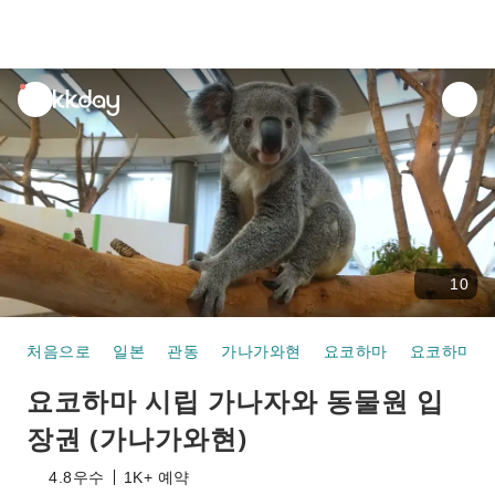
unread
notifications
10
처음으로
일본
관동
가나가와현
요코하마
요코하마 시
요코하마 시립 가나자와 동물원 입
장권 (가나가와현)
4.8
우수
1K+ 예약