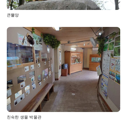
큰뿔양
친숙한 생물 박물관