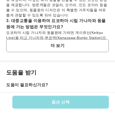
을 제공합니다. 방문객들은 코알라, 오카피, 인도 코끼리 등을
볼 수 있으며, 동물원의 디자인은 이 특별한 거주자들을 여유
롭게 관찰할 수 있도록 되어 있습니다.
3. 대중교통을 이용하여 요코하마 시립 가나자와 동물
원에 가는 방법은 무엇인가요?
요코하마 시립 가나자와 동물원에 가려면 게이큐선(Keikyu
Line)을 타고 가나자와-분코역(Kanazawa-Bunko Station)으
로 가세요. 거기서 짧은 버스 이동으로 동물원 입구까지 바로
더 보기
갈 수 있습니다. 또는 시사이드라인(Sea Side Line)을 타고 가
나자와-핫케이역(Kanazawa-Hakkei Station)으로 가서 게이
큐선으로 가나자와-분코 방면으로 환승한 후 버스를 이용할 수
도 있습니다. 가장 편리한 경로를 위해 현지 버스 시간표를 확
인하세요.
도움을 받기
자주 묻는 질문
4. 요코하마 시립 가나자와 동물원의 일반적인 운영 시
간은 어떻게 되나요?
도움이 필요하신가요?
요코하마 시립 가나자와 동물원은 일반적으로 오전 9시 30분
1. 요코하마 시립 가나자와 동물원 입장료는 얼마인
부터 오후 4시 30분까지 운영하며, 마지막 입장은 보통 오후 4
가요?
시경입니다. 하지만 월요일(월요일이 공휴일인 경우 다음 날)
요코하마 시립 가나자와 동물원 입장에는 일반적으로 티켓
과 연말연시에는 휴관합니다. 계절별 조정이나 특별 휴관일을
옵션 선택
이 필요합니다. 연령대별(성인, 어린이, 노인 등)로 요금이
확인하기 위해 방문 전에 항상 공식 일정을 확인하는 것이 좋
상품 번호: 177053
다르지만, 보통 동물원 입구에서 직접 구매하거나 공식 온
습니다.
라인 플랫폼을 통해 구매할 수 있습니다. KKday를 통해 미