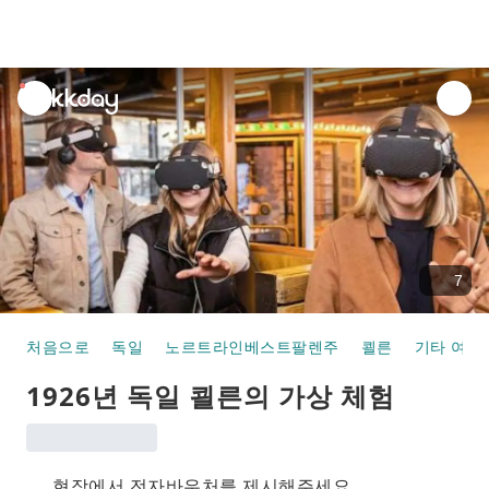
unread
notifications
7
처음으로
독일
노르트라인베스트팔렌주
쾰른
기타 여행
1926년 독일 쾰른의 가상 체험
현장에서 전자바우처를 제시해주세요.