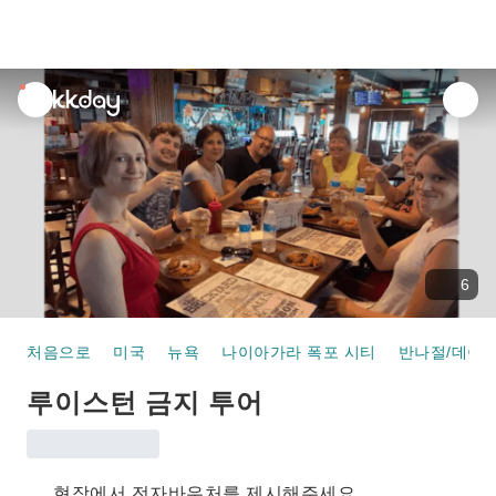
unread
notifications
6
처음으로
미국
뉴욕
나이아가라 폭포 시티
반나절/데이 
루이스턴 금지 투어
현장에서 전자바우처를 제시해주세요.