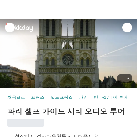
unread
notifications
6
처음으로
프랑스
일드프랑스
파리
반나절/데이 투어
파리 셀프 가이드 시티 오디오 투어
현장에서 전자바우처를 제시해주세요.