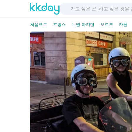
처음으로
프랑스
누벨 아키텐
보르도
카풀