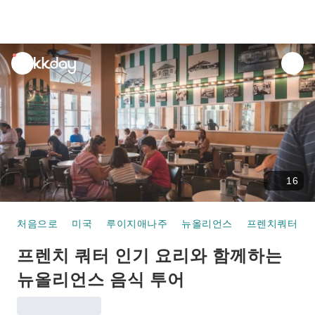
unread
notifications
16
처음으로
미국
루이지애나주
뉴올리언스
프렌치쿼터
프렌치 쿼터 인기 요리와 함께하는
뉴올리언스 음식 투어