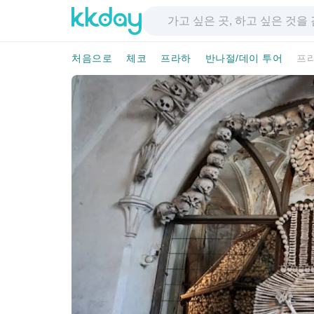
처음으로
체코
프라하
반나절/데이 투어
프라