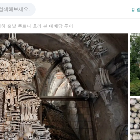
앱
하 출발 쿠트나 호라 본 예배당 투어