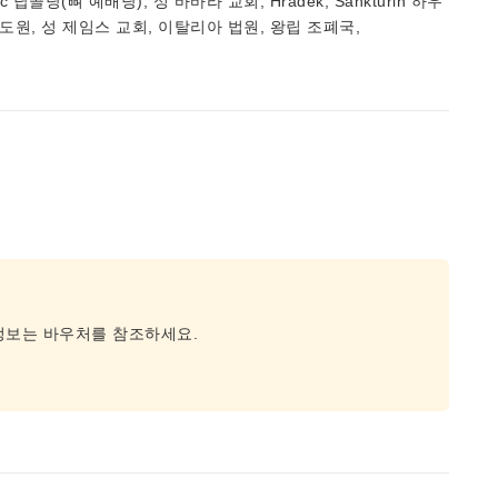
골당(뼈 예배당), 성 바바라 교회, Hrádek, Sankturin 하우
도원, 성 제임스 교회, 이탈리아 법원, 왕립 조폐국,
 정보는 바우처를 참조하세요.