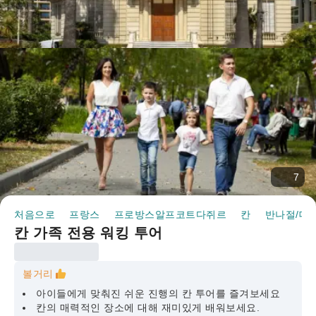
7
처음으로
프랑스
프로방스알프코트다쥐르
칸
반나절/데
칸 가족 전용 워킹 투어
볼거리
아이들에게 맞춰진 쉬운 진행의 칸 투어를 즐겨보세요
칸의 매력적인 장소에 대해 재미있게 배워보세요.