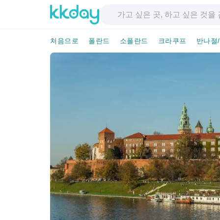
처음으로
폴란드
소폴란드
크라쿠프
반나절