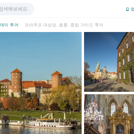
앱
/데이 투어
크라쿠프 대성당, 왕릉, 종탑 가이드 투어