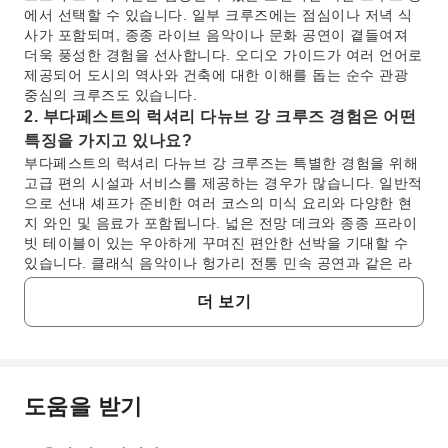
에서 선택할 수 있습니다. 일부 크루즈에는 점심이나 저녁 식
사가 포함되며, 종종 라이브 음악이나 문화 공연이 곁들여져
더욱 풍성한 경험을 선사합니다. 오디오 가이드가 여러 언어로
제공되어 도시의 역사와 건축에 대한 이해를 돕는 순수 관광
중심의 크루즈도 있습니다.
2. 부다페스트의 럭셔리 다뉴브 강 크루즈 경험은 어떤
특징을 가지고 있나요?
부다페스트의 럭셔리 다뉴브 강 크루즈는 특별한 경험을 위해
고급 편의 시설과 서비스를 제공하는 경우가 많습니다. 일반적
으로 선내 셰프가 준비한 여러 코스의 미식 요리와 다양한 현
지 와인 및 음료가 포함됩니다. 넓은 전망 데크와 종종 프라이
빗 테이블이 있는 우아하게 꾸며진 편안한 선박을 기대할 수
있습니다. 클래식 음악이나 헝가리 전통 민속 공연과 같은 라
이브 엔터테인먼트도 흔히 제공됩니다. 개인화된 서비스와 특
더 보기
정 전망 구역에 대한 독점적인 접근은 럭셔리한 느낌을 더욱
향상시켜 다뉴브 강을 따라 세련된 여정을 보장합니다.
3. 최적의 경치를 감상하기 위해 부다페스트 다뉴브 강
크루즈를 경험하기에 가장 좋은 시기는 언제인가요?
최적의 경치를 감상하기 위해 부다페스트 다뉴브 강 크루즈를
도움을 받기
자주 묻는 질문
경험하기에 가장 좋은 시기는 개인의 선호도에 따라 달라집니
다. 봄(4월-5월)과 가을(9월-10월)에는 쾌적한 날씨와 아름다