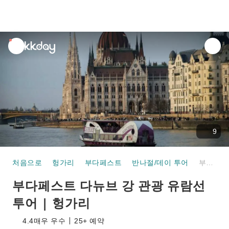
unread
notifications
9
처음으로
헝가리
부다페스트
반나절/데이 투어
부다페스트 다뉴브 강 관광 유람선 투어 | 헝가리
부다페스트 다뉴브 강 관광 유람선
투어 | 헝가리
4.4
매우 우수
25+ 예약