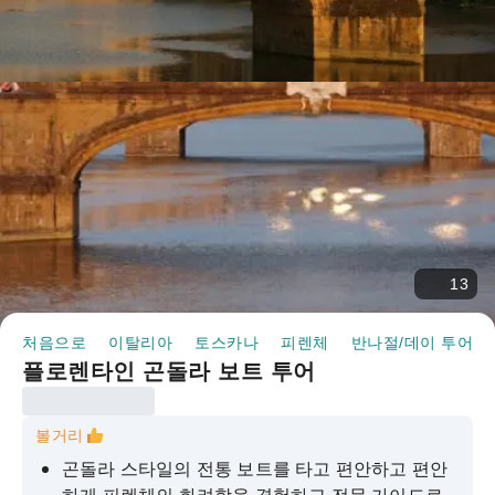
13
처음으로
이탈리아
토스카나
피렌체
반나절/데이 투어
플로렌타인 곤돌라 보트 투어
볼거리
곤돌라 스타일의 전통 보트를 타고 편안하고 편안