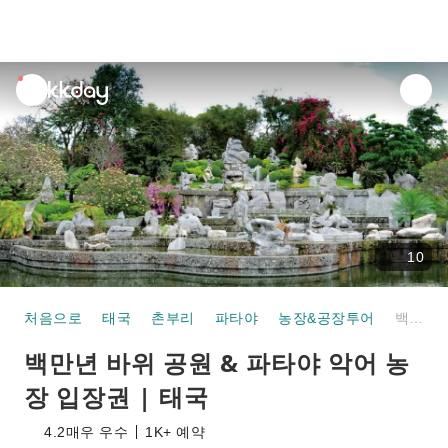
unread
notifications
10
처음으로
태국
촌부리
파타야
농장&공장투어
백만년 바위 공원 & 파타야 악어 농장 입장권 | 태국
백만년 바위 공원 & 파타야 악어 농
장 입장권 | 태국
4.2
매우 우수
1K+ 예약