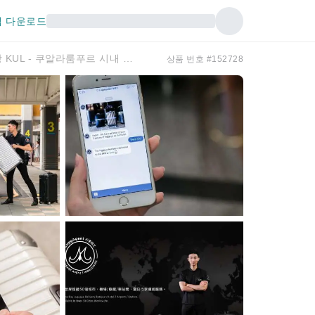
 다운로드
[LuggAgent Malaysia Luggage Agent] 쿠알라룸푸르 국제공항 KUL - 쿠알라룸푸르 시내 호텔 수하물 체크인 서비스｜2개 이상 할인
상품 번호 #152728