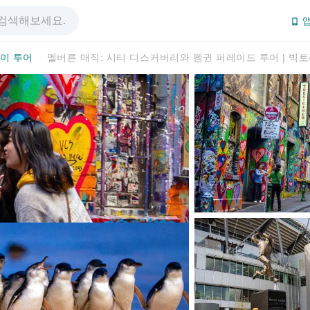
앱
이 투어
멜버른 매직: 시티 디스커버리와 펭귄 퍼레이드 투어 | 빅