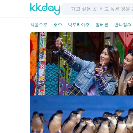
처음으로
호주
빅토리아주
멜버른
반나절/데