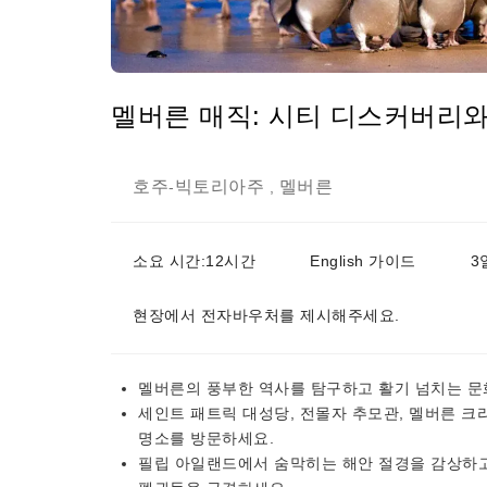
멜버른 매직: 시티 디스커버리와
호주
빅토리아주
멜버른
-
,
소요 시간:12시간
English 가이드
3
현장에서 전자바우처를 제시해주세요.
멜버른의 풍부한 역사를 탐구하고 활기 넘치는 문
세인트 패트릭 대성당, 전몰자 추모관, 멜버른 크
명소를 방문하세요.
필립 아일랜드에서 숨막히는 해안 절경을 감상하고