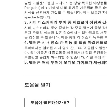
필립 아일랜드 펭귄 퍼레이드는 정말 독특한 야생동물 체
Penguins)이 바다에서 나와 해변을 가로질러 굴로
의식을 선명하게 관찰할 수 있습니다. 이는 보호된 
spectacle입니다.
3. 시티 디스커버리 투어 중 피츠로이 정원과 
시티 디스커버리 투어 중에는 각 주요 명소에 균형 잡
원과 추모의 성소와 같은 장소에서는 일반적으로 서두
을 감상할 수 있습니다. 이를 통해 각 장소의 독특한 
4. 멜버른 시내 명소 간 이동 및 필립 아일랜
투어에서는 멜버른 시내 명소 간, 그리고 필립 아일
다. 참가자들은 대중교통을 이용하거나 직접 운전하는 
부드럽고 즐겁게 마무리할 수 있습니다. 이를 통해 각
5. 멜버른 매직 투어에 오디오 가이드가 제공되
네, 멜버른 매직 투어에는 다운로드 가능한 오디오 가
정보를 제공하여 투어 전반에 걸쳐 접하는 랜드마크와
시킵니다. 지원되는 언어에는 중국어(북경어, 광둥어),
6. 추모의 성소(Shrine of Remembranc
도움을 받기
추모의 성소는 전쟁 및 평화 유지 작전에 참전했던 
생과 추모의 깊은 상징으로 서 있으며, 방문객들에게 
문화에 미친 영향에 대해 배울 기회를 제공합니다.
7. 멜버른 크리켓 경기장(MCG) 앞마당에서 방
도움이 필요하신가요?