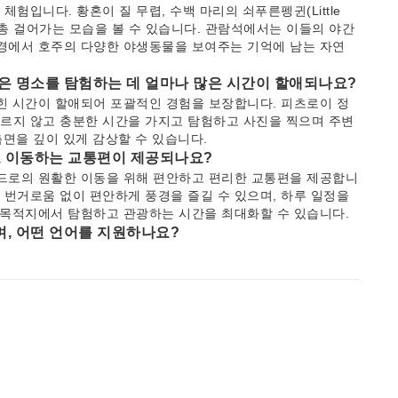
험입니다. 황혼이 질 무렵, 수백 마리의 쇠푸른펭귄(Little
 총총 걸어가는 모습을 볼 수 있습니다. 관람석에서는 이들의 야간
환경에서 호주의 다양한 야생동물을 보여주는 기억에 남는 자연
같은 명소를 탐험하는 데 얼마나 많은 시간이 할애되나요?
힌 시간이 할애되어 포괄적인 경험을 보장합니다. 피츠로이 정
르지 않고 충분한 시간을 가지고 탐험하고 사진을 찍으며 주변
측면을 깊이 있게 감상할 수 있습니다.
드로 이동하는 교통편이 제공되나요?
랜드로의 원활한 이동을 위해 편안하고 편리한 교통편을 제공합니
번거로움 없이 편안하게 풍경을 즐길 수 있으며, 하루 일정을
 목적지에서 탐험하고 관광하는 시간을 최대화할 수 있습니다.
며, 어떤 언어를 지원하나요?
이드 앱이 포함되어 있습니다. 이 앱은 16개 언어로 포괄적인
 문화에 대한 자세한 통찰력을 제공함으로써 관광 경험을 향상
 한국어, 일본어 등이 포함됩니다.
e)는 멜버른에서 어떤 역사적 의미를 가지고 있나요?
호주인들에게 헌정된 멜버른의 강력하고 중요한 기념관입니다. 희
성찰의 공간을 제공하고 호주의 군사 역사와 국가의 정체성 및
문객들이 무엇을 보고 할 수 있나요?