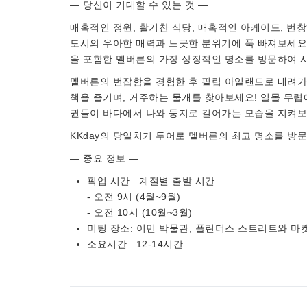
— 당신이 기대할 수 있는 것 —
매혹적인 정원, 활기찬 식당, 매혹적인 아케이드, 번창
도시의 우아한 매력과 느긋한 분위기에 푹 빠져보세요.
을 포함한 멜버른의 가장 상징적인 명소를 방문하여 사
멜버른의 번잡함을 경험한 후 필립 아일랜드로 내려가 자
책을 즐기며, 거주하는 물개를 찾아보세요! 일몰 무렵
귄들이 바다에서 나와 둥지로 걸어가는 모습을 지켜보
KKday의 당일치기 투어로 멜버른의 최고 명소를 방
— 중요 정보 —
픽업 시간 : 계절별 출발 시간
- 오전 9시 (4월~9월)
- 오전 10시 (10월~3월)
미팅 장소: 이민 박물관, 플린더스 스트리트와 마
소요시간 : 12-14시간