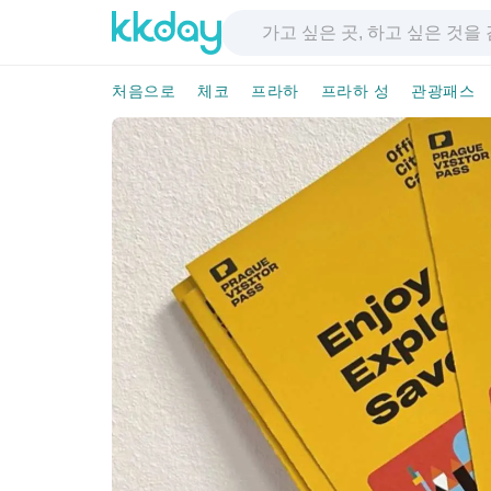
처음으로
체코
프라하
프라하 성
관광패스