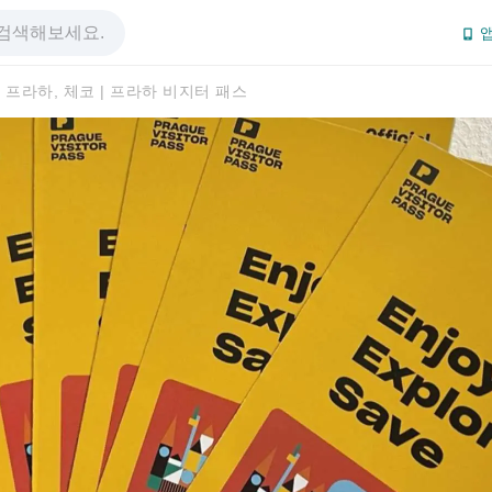
앱
프라하, 체코 | 프라하 비지터 패스