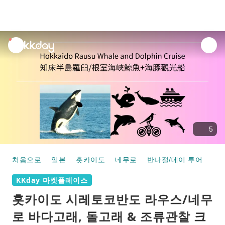
unread
notifications
5
처음으로
일본
홋카이도
네무로
반나절/데이 투어
홋카이도 시레토코반도 라우스/네무로 바다고래, 돌고래 
KKday 마켓플레이스
홋카이도 시레토코반도 라우스/네무
로 바다고래, 돌고래 & 조류관찰 크