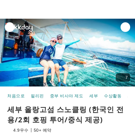
unread
notifications
7
처음으로
필리핀
중부 비사야 제도
세부
수상활동
세부 올랑고섬 스노클링 (한국인 전용/2회 호핑 
세부 올랑고섬 스노클링 (한국인 전
용/2회 호핑 투어/중식 제공)
4.9
우수
50+ 예약