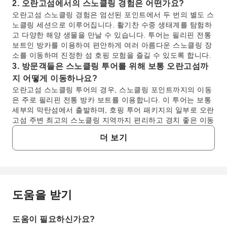
2. 오란고섬에서의 스노클링 경험은 어떤가요?
오란고섬 스노클링 경험은 엄선된 포인트에서 두 번의 별도 스
노클링 세션으로 이루어집니다. 활기찬 수중 생태계를 탐험하
고 다양한 해양 생물을 만날 수 있습니다. 투어는 필리핀 전통
보트인 방카를 이용하여 편안하게 여러 아름다운 스노클링 장
소를 이동하며 진정한 섬 호핑 모험을 즐길 수 있도록 합니다.
3. 방문객들은 스노클링 투어를 위해 보통 오란고섬까
지 어떻게 이동하나요?
오란고섬 스노클링 투어의 경우, 스노클링 포인트까지의 이동
은 주로 필리핀 전통 방카 보트를 이용합니다. 이 투어는 보통
세부의 막탄섬에서 출발하며, 호핑 투어 패키지의 일부로 오란
고섬 주변 최고의 스노클링 지역까지 편리하고 경치 좋은 이동
을 제공합니다.
더 보기
4. 오란고섬 스노클링 투어에는 어떤 활동과 포함 사항
이 있나요?
오란고섬 스노클링 투어에는 주요 장소에서 두 번의 흥미로운
스노클링 세션이 포함됩니다. 수중 탐험 후에는 방카 위에서
편안하게 휴식을 취할 수 있습니다. 라면, 돼지고기 꼬치구이,
도움을 받기
자주 묻는 질문
소시지 구이, 시원한 음료로 구성된 맛있는 식사도 제공되어
경험을 더욱 풍성하게 해줍니다.
5. 오란고섬 스노클링 여행 중 어떤 식사 및 음료 옵션
도움이 필요하신가요?
1. 奧蘭戈섬 호핑투어 스노클링 시 안전은 어떻게 보