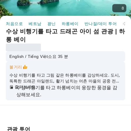
8
처음으로
베트남
꽝닌
하롱베이
반나절/데이 투어
수상 비행기를 타고 드래곤 아이 섬 관광 | 하롱 베이
수상 비행기를 타고 드래곤 아이 섬 관광 | 하
롱 베이
English / Tiếng Việt
소요 35 분
볼거리
수상 비행기를 타고 그림 같은 하롱베이를 감상하세요. 도시,
독특한 드래곤 아일랜드, 활기 넘치는 어촌 마을의 공중 전망
을 즐겨보세요.
수상비행기를 타고 하롱베이의 웅장한 풍경을 감
상해보세요.
에메랄드 바다에서 솟아오른 수천 개의 석회암 섬
의 놀라운 바다 풍경을 감상해보세요.
하롱베이 중심부에 위치한 용의 눈을 상징하는 옥
빛 바다가 있는 드래곤 아이 섬의 거부할 수 없는
관광 투어