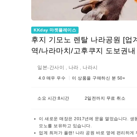
KKday 마켓플레이스
후지 기모노 렌탈 나라공원 [업
역/나라마치/고후쿠지 도보권내
일본
간사이
나라
나라시
-
,
,
4.0
매우 우수
이 상품을 구매하신 분 50+
소요 시간:8시간
2일전까지 무료 취소
이 새로운 매장은 2017년에 문을 열었습니다. 생
모노를 보유하고 있습니다.
업계 최저가 플랜! 나라 공원 바로 옆에 편리하게