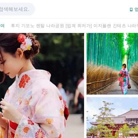
앱
대여
후지 기모노 렌탈 나라공원 [업계 최저가] 이지플랜 긴테츠 나