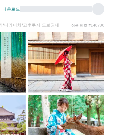
 다운로드
라역/나라마치/고후쿠지 도보권내
상품 번호 #146786