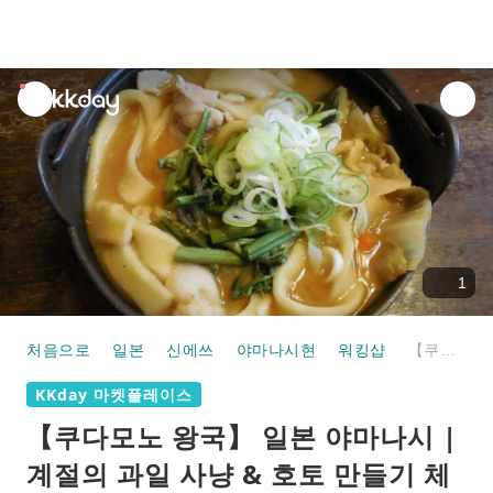
unread
notifications
1
처음으로
일본
신에쓰
야마나시현
워킹샵
【쿠다모노 왕국】 일본 야마나시 | 계절의 과일 사냥 & 호토 만들기 체험 세트 플랜
KKday 마켓플레이스
【쿠다모노 왕국】 일본 야마나시 |
계절의 과일 사냥 & 호토 만들기 체