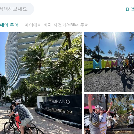
앱
/데이 투어
마이애미 비치 자전거/eBike 투어