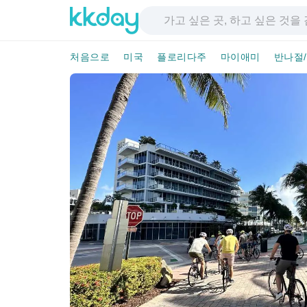
처음으로
미국
플로리다주
마이애미
반나절