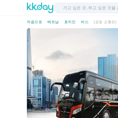
처음으로
베트남
호치민
버스
[공동 교통편]