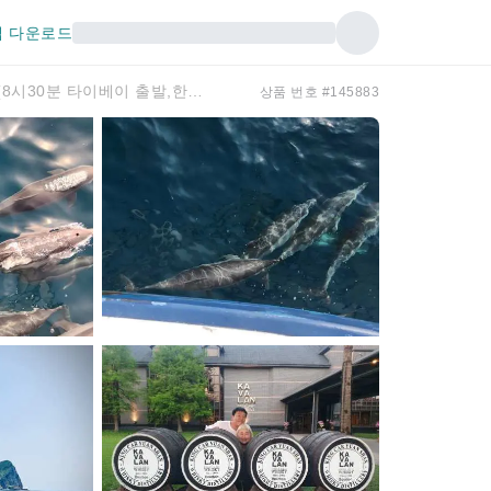
 다운로드
이란 귀산도 돌고래 크루즈+카발란 양주증류소+자오시 온천공원 일일투어 (8시30분 타이베이 출발,한국어가이드)
상품 번호 #145883