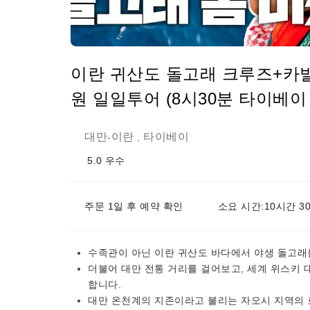
이란 귀산도 돌고래 크루즈+카
원 일일투어 (8시30분 타이베
대만
이란
타이베이
-
,
5.0
우수
주문 1일 후 예약 확인
소요 시간:10시간 3
수족관이 아닌 이란 귀산도 바다에서 야생 돌고래
더불어 대만 전통 거리를 걸어보고, 세계 위스키 
합니다.
대만 온천계의 지존이라고 불리는 자오시 지역의 