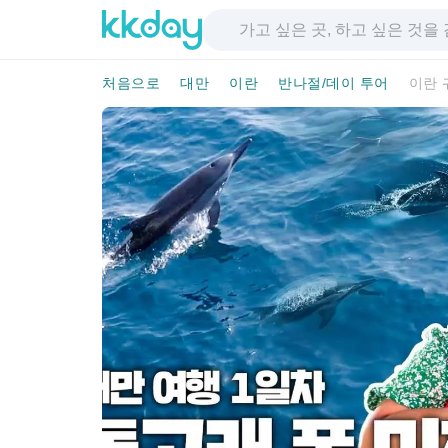
처음으로
대만
이란
반나절/데이 투어