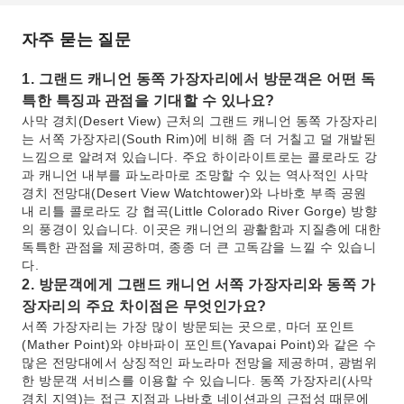
자주 묻는 질문
1. 그랜드 캐니언 동쪽 가장자리에서 방문객은 어떤 독
특한 특징과 관점을 기대할 수 있나요?
사막 경치(Desert View) 근처의 그랜드 캐니언 동쪽 가장자리
는 서쪽 가장자리(South Rim)에 비해 좀 더 거칠고 덜 개발된
느낌으로 알려져 있습니다. 주요 하이라이트로는 콜로라도 강
과 캐니언 내부를 파노라마로 조망할 수 있는 역사적인 사막
경치 전망대(Desert View Watchtower)와 나바호 부족 공원
내 리틀 콜로라도 강 협곡(Little Colorado River Gorge) 방향
의 풍경이 있습니다. 이곳은 캐니언의 광활함과 지질층에 대한
독특한 관점을 제공하며, 종종 더 큰 고독감을 느낄 수 있습니
다.
2. 방문객에게 그랜드 캐니언 서쪽 가장자리와 동쪽 가
장자리의 주요 차이점은 무엇인가요?
서쪽 가장자리는 가장 많이 방문되는 곳으로, 마더 포인트
(Mather Point)와 야바파이 포인트(Yavapai Point)와 같은 수
많은 전망대에서 상징적인 파노라마 전망을 제공하며, 광범위
한 방문객 서비스를 이용할 수 있습니다. 동쪽 가장자리(사막
경치 지역)는 접근 지점과 나바호 네이션과의 근접성 때문에