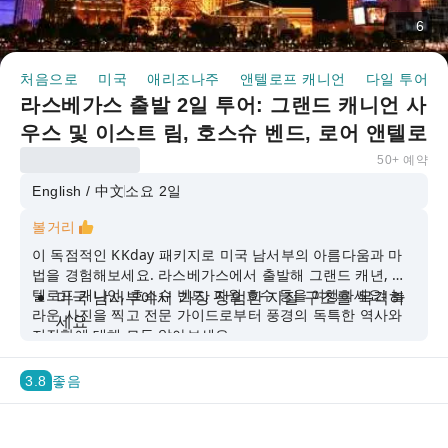
6
처음으로
미국
애리조나주
앤텔로프 캐니언
다일 투어
라스베가스 출발 2일 투어: 그랜드 캐니언 사
우스 및 이스트 림, 호스슈 벤드, 로어 앤텔로
프 캐니언
50+ 예약
English / 中文
소요 2일
볼거리
이 독점적인 KKday 패키지로 미국 남서부의 아름다움과 마
법을 경험해보세요. 라스베가스에서 출발해 그랜드 캐년, 앤
텔로프 캐니언, 호스슈 벤드, 파월 호수 등을 여행하세요! 놀
미국 남서부에서 가장 장엄한 지질 구조를 목격하
라운 사진을 찍고 전문 가이드로부터 풍경의 독특한 역사와
세요
지질학에 대해 모두 알아보세요.
영어, 중국어를 구사하는 투어 가이드와 자유롭게
소통하세요.
3.8
좋음
편리한 환승 서비스로 번거로운 교통 정리를 하지
마세요.