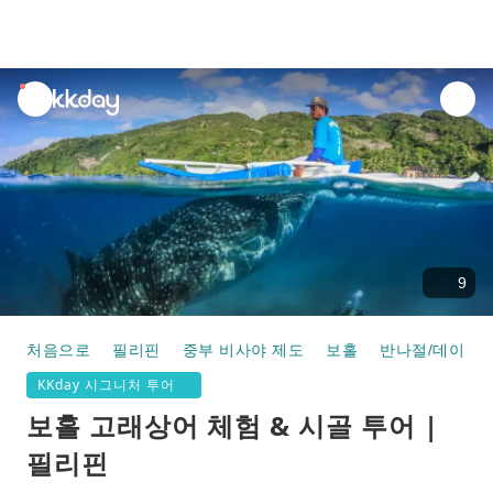
unread
notifications
9
처음으로
필리핀
중부 비사야 제도
보홀
반나절/데이 투
KKday 시그니처 투어
보홀 고래상어 체험 & 시골 투어 |
필리핀