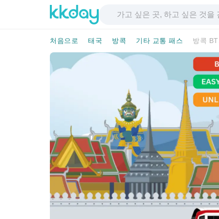
처음으로
태국
방콕
기타 교통 패스
방콕 B