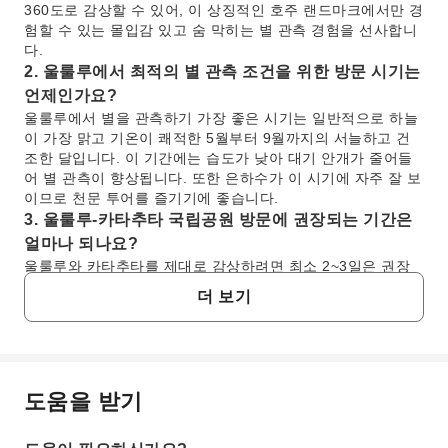
360도로 감상할 수 있어, 이 상징적인 호주 랜드마크에서만 경
험할 수 있는 몰입감 있고 숨 막히는 별 관측 경험을 선사합니
다.
2. 울룰루에서 최적의 별 관측 조건을 위한 방문 시기는
언제인가요?
울룰루에서 별을 관측하기 가장 좋은 시기는 일반적으로 하늘
이 가장 맑고 기온이 쾌적한 5월부터 9월까지의 서늘하고 건
조한 달입니다. 이 기간에는 습도가 낮아 대기 안개가 줄어들
어 별 관측이 향상됩니다. 또한 은하수가 이 시기에 자주 잘 보
이므로 천문 투어를 즐기기에 좋습니다.
3. 울룰루-카타추타 국립공원 방문에 권장되는 기간은
얼마나 되나요?
울룰루와 카타추타를 제대로 감상하려면 최소 2~3일은 권장
합니다. 이를 통해 울룰루의 일출과 일몰을 경험하고, 기슭 둘
더 보기
레길을 탐험하며, 카타추타의 돔과 계곡을 발견하고, 별 관측
과 같은 문화 및 자연 활동에 참여할 충분한 시간을 가질 수 있
습니다. 더 오래 머물면 더 여유로운 속도로 더 깊은 몰입감을
느낄 수 있습니다.
4. 울룰루-카타추타 국립공원 탐험을 위한 교통편은 무
도움을 받기
자주 묻는 질문
엇이 있나요?
울룰루-카타추타 국립공원 내에서는 단체 투어 버스, 자가용,