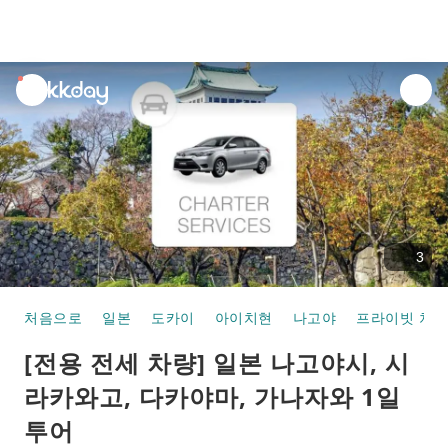
unread
notifications
3
처음으로
일본
도카이
아이치현
나고야
프라이빗 차량
[전용 전세 차량] 일본 나고야시, 시
라카와고, 다카야마, 가나자와 1일
투어