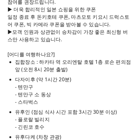
참여를 권장드립니다.
► 더욱 합리적인 일본 쇼핑을 위한 쿠폰
일정 종료 후 돈키호테 쿠폰, 마츠모토 키요시 드럭스토
어 쿠폰, 빅 카메라 쿠폰을 받아볼 수 있습니다.
►모객 인원과 상관없이 승차감이 가장 좋은 최신형 버
스만 사용하고 있습니다.
[어디를 여행하나요?]
집합장소 : 하카타 역 오리엔탈 호텔 1층 로손 편의점
앞 (오전 8시 20분 출발)
다자이후 (약 1시간 20분)
- 텐만구
- 텐만구 소 동상
- 스타벅스
유후인 (점심 식사 시간 포함 3시간 30분 이상)
- 플로랄 빌리지
- 긴린코 호수
유후다케 (차창 관광)