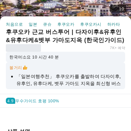
10
처음으로
일본
큐슈
후쿠오카
후쿠오카시
하카타
반
후쿠오카 근교 버스투어 | 다자이후&유후인
&유후다케&벳부 가마도지옥 (한국인가이드)
7K+ 예약
한국어
소요 10 시간 40 분
볼거리
「일본여행추천」 후쿠오카를 출발하여 다자이후,
유후인, 유후다케, 벳푸 가마도 지옥을 최신형 버스
로 한국인 가이드와 함께 안전하게 투어 해보세요.
전문 사진 교육을 받은 한국인가이드가 동반하여
4.9
우수
가이드 호평 100%
무료 사진촬영(라이카)해드립니다. 일본여행 인생
사진을 간직해 보세요.
즐거운 쇼핑을 위한 돈키호테 쿠폰, 마츠모토 키요
시 드럭스토어 쿠폰, 빅 카메라 쿠폰를 드립니다.