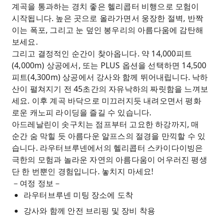
계곡을 통과하는 경치 좋은 헬리콥터 비행으로 모험이
시작됩니다. 높은 곳으로 올라가면서 웅장한 절벽, 반짝
이는 폭포, 그리고 눈 덮인 봉우리의 아름다움에 감탄해
보세요.
그리고 결정적인 순간이 찾아옵니다. 약 14,000피트
(4,000m) 상공에서, 또는 PLUS 옵션을 선택하면 14,500
피트(4,300m) 상공에서 강사와 함께 뛰어내립니다. 낙하
산이 펼쳐지기 전 45초간의 자유낙하의 짜릿함을 느껴보
세요. 이후 계곡 바닥으로 미끄러지듯 내려오면서 평화
로운 캐노피 라이딩을 즐길 수 있습니다.
아드레날린이 솟구치는 점프부터 고요한 하강까지, 매
순간 숨 막힐 듯 아름다운 알프스의 절경을 만끽할 수 있
습니다. 라우터브루넨에서의 헬리콥터 스카이다이빙은
극한의 모험과 놀라운 자연의 아름다움이 어우러진 평생
단 한 번뿐인 경험입니다. 놓치지 마세요!
－여정 정보－
라우터브루넨 미팅 장소에 도착
강사와 함께 안전 브리핑 및 장비 착용