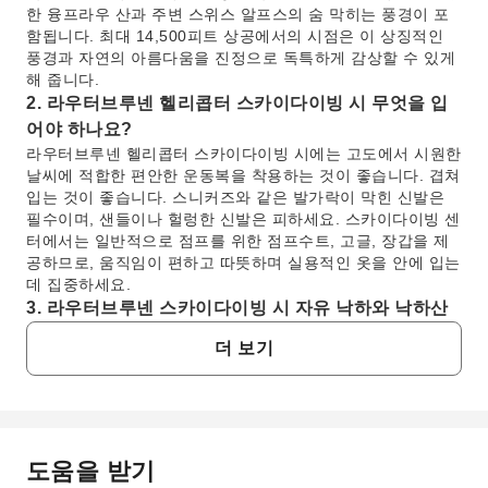
한 융프라우 산과 주변 스위스 알프스의 숨 막히는 풍경이 포
함됩니다. 최대 14,500피트 상공에서의 시점은 이 상징적인
풍경과 자연의 아름다움을 진정으로 독특하게 감상할 수 있게
해 줍니다.
2. 라우터브루넨 헬리콥터 스카이다이빙 시 무엇을 입
어야 하나요?
라우터브루넨 헬리콥터 스카이다이빙 시에는 고도에서 시원한
날씨에 적합한 편안한 운동복을 착용하는 것이 좋습니다. 겹쳐
입는 것이 좋습니다. 스니커즈와 같은 발가락이 막힌 신발은
필수이며, 샌들이나 헐렁한 신발은 피하세요. 스카이다이빙 센
터에서는 일반적으로 점프를 위한 점프수트, 고글, 장갑을 제
공하므로, 움직임이 편하고 따뜻하며 실용적인 옷을 안에 입는
데 집중하세요.
3. 라우터브루넨 스카이다이빙 시 자유 낙하와 낙하산
강하는 어떻게 진행되나요?
더 보기
아름다운 헬리콥터 비행 후, 전문 탠덤 강사와 함께 헬리콥터
에서 뛰어내려 자유 낙하를 경험하게 됩니다. 이 단계에서는
엄청난 스릴을 느낄 수 있습니다. 짜릿한 자유 낙하 후, 강사가
낙하산을 펼쳐 평화롭고 통제된 하강으로 전환합니다. 낙하산
강하 중에는 부드러운 착륙 전에 라우터브루넨 계곡의 멋진 풍
도움을 받기
자주 묻는 질문
경을 좀 더 여유롭게 감상할 기회를 갖게 됩니다.