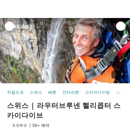
unread
notifications
7
처음으로
스위스
베른
인터라켄
스카이다이빙
스위스 | 라우터브루넨 헬리콥터 스카이다이브
스위스 | 라우터브루넨 헬리콥터 스
카이다이브
5.0
우수
50+ 예약