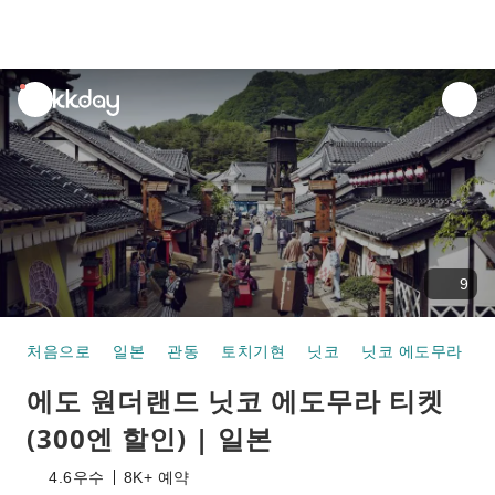
unread
notifications
9
처음으로
일본
관동
토치기현
닛코
닛코 에도무라
에도 원더랜드 닛코 에도무라 티켓
(300엔 할인) | 일본
4.6
우수
8K+ 예약