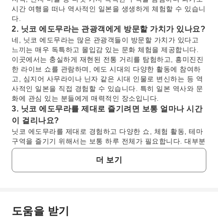
시간 여행을 떠나 역사적인 일본을 생생하게 체험할 수 있습니
다.
2. 닛코 에도무라는 관광객에게 방문할 가치가 있나요?
네, 닛코 에도무라는 많은 관광객들이 방문할 가치가 있다고
느끼는 매우 독특하고 몰입감 있는 문화 체험을 제공합니다.
이곳에서는 충실하게 재현된 전통 거리를 탐험하고, 흥미진진
한 라이브 쇼를 관람하며, 에도 시대의 다양한 활동에 참여하
고, 심지어 사무라이나 닌자 같은 시대 인물로 변신하는 등 역
사적인 일본을 직접 경험할 수 있습니다. 특히 일본 역사와 문
화에 관심 있는 분들에게 매력적인 장소입니다.
3. 닛코 에도무라를 제대로 즐기려면 보통 얼마나 시간
이 걸리나요?
닛코 에도무라를 제대로 경험하고 다양한 쇼, 체험 활동, 테마
구역을 즐기기 위해서는 보통 하루 전체가 필요합니다. 대부분
의 방문객은 공원을 둘러보는 데 5~7시간을 보내며, 여러 공연
더 보기
을 관람하고, 의상을 입어보고, 정교하게 디자인된 에도 시대
마을을 거닐기에 충분한 시간을 가집니다.
4. 닛코 에도무라를 방문하기 가장 좋은 시기는 언제인
가요?
닛코 에도무라를 최적으로 즐길 수 있는 방문 시기는 봄(4월
도움을 받기
자주 묻는 질문
~5월)과 가을(10월~11월)입니다. 봄에는 날씨가 온화하고 쾌