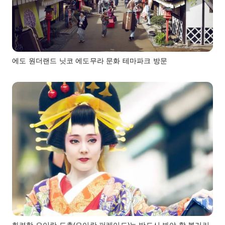
에도 원더랜드 닛코 에도무라 문화 테마파크 방문
화려한 오이란 도추(오이란 퍼레이드)는 반드시 봐야 할 볼거리