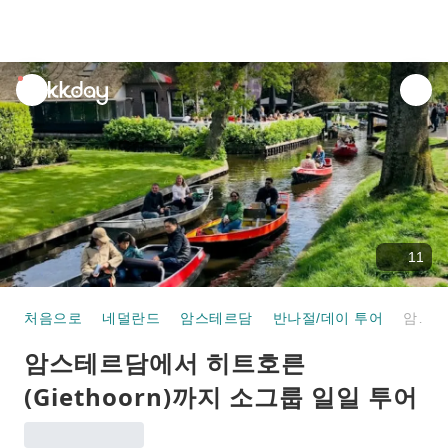
unread
notifications
11
처음으로
네덜란드
암스테르담
반나절/데이 투어
암스테르담에서 히트호른(Giethoorn)까지 소그룹 일일 투어
암스테르담에서 히트호른
(Giethoorn)까지 소그룹 일일 투어