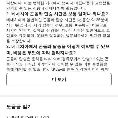
더합니다. 이는 번화한 거리에서 벗어나 아름다움과 고요함을
만끽할 수 있는 전형적인 베네치아 활동입니다.
2. 베네치아 곤돌라 탑승 시간은 보통 얼마나 되나요?
베네치아의 일반적인 곤돌라 탑승 시간은 낮 동안 약 25분에
서 30분입니다. 저녁 탑승의 경우, 보통 30분에서 35분으로
시간이 약간 더 길어질 수 있습니다. 이 시간은 일반적으로 고
정되어 규제되며, 운하를 탐험하는 방문객들에게 일관된 경험
을 보장합니다.
3. 베네치아에서 곤돌라 탑승을 어떻게 예약할 수 있으
며, 비용은 무엇에 따라 달라지나요?
곤돌라 탑승은 운하를 따라 여러 정류장에서 만날 수 있는 곤
돌라 사공과 직접 예약하거나 신뢰할 수 있는 여행 플랫폼을
통해 예약할 수 있습니다. KKday를 통해 예약하면 미리 예약
된 서비스를 편리하게 이용할 수 있으며, 종종 비용 효율적인
더 보기
옵션이 될 수 있는 공유 탑승도 포함되어 현장에서 협상할 필
요 없이 원활한 경험을 보장합니다. 비용은 승객 수(최대 5명)
가 아닌, 낮/밤 요금 및 탑승 시간에 따라 시에서 규제합니다.
4. 성 마크 대성당에서 어떤 독특한 예술적, 건축적 특
징을 볼 수 있나요?
도움을 받기
자주 묻는 질문
성 마크 대성당은 5개의 돔과 동양과 서양의 영향이 혼합된 웅
장한 비잔틴 건축 양식으로 유명합니다. 내부는 11세기부터