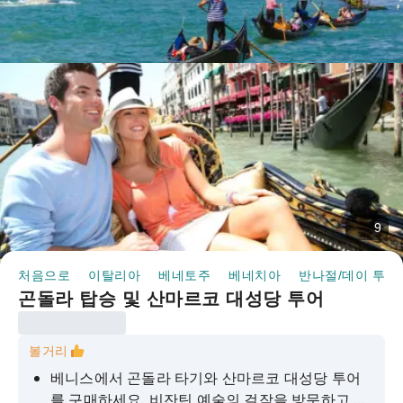
9
처음으로
이탈리아
베네토주
베네치아
반나절/데이 투어
곤돌라 탑승 및 산마르코 대성당 투어
볼거리
베니스에서 곤돌라 타기와 산마르코 대성당 투어
를 구매하세요. 비잔틴 예술의 걸작을 방문하고 숨