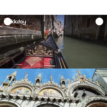
unread
notifications