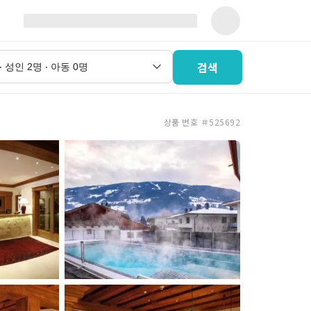
검색
상품 번호 ＃525692