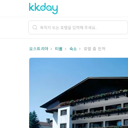
오스트리아
티롤
숙소
호텔 줌 핀처