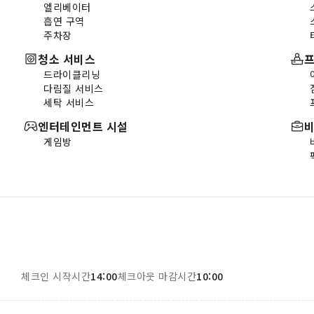
엘리베이터
흡연 구역
주차장
청소 서비스
프
드라이클리닝
다림질 서비스
세탁 서비스
엔터테인먼트 시설
게임방
체크인 시작시간
14:00
체크아웃 마감시간
10:00