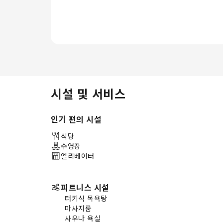
다. 일부 객실의 욕실에 제공되는 목
욕 가운, 수건 또는 헤어드라이어를
사용하여 청결을 유지하고 활력을 느
껴보세요. 호텔 줌 핀처 내 식당에서
제공하는 아침 식사로 스트레스 없이
하루를 시작해 보세요. (조식 포함 여
부를 미리 확인해 주시기 바랍니다)
숙소에서는 이용이 편리하고 맛있는
다양한 식사를 선택하실 수 있기 때
시설 및 서비스
문에 원할 때마다 만족스럽게 즐길
수 있습니다. 숙소에서 제공하는 엔
인기 편의 시설
터테인먼트 옵션을 통해 멀리 나가지
않고도 일행들과 함께 잊을 수 없는
식당
저녁을 경험해 보세요. 호텔 줌 핀처
수영장
에는 투숙객을 위한 신나는 레크리에
엘리베이터
이션 서비스가 준비되어 있습니다.최
고의 휴식을 위해 스파 시설을 방문
하여 평온하게 하루를 마무리해 보세
피트니스 시설
요.투숙 기간 동안 꼭 한번은 숙소 수
터키식 목욕탕
영장을 이용해 보세요.
마사지룸
사우나 욕실