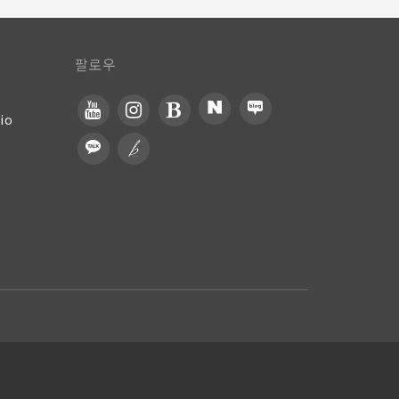
팔로우
io