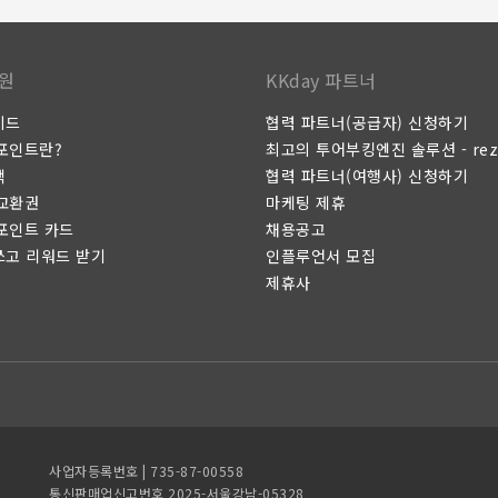
원
KKday 파트너
이드
협력 파트너(공급자) 신청하기
 포인트란?
최고의 투어부킹엔진 솔루션 - rez
택
협력 파트너(여행사) 신청하기
 교환권
마케팅 제휴
 포인트 카드
채용공고
쓰고 리워드 받기
인플루언서 모집
제휴사
사업자등록번호 | 735-87-00558
통신판매업신고번호 2025-서울강남-05328