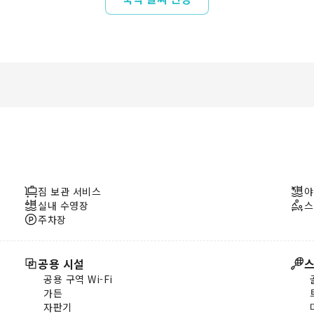
짐 보관 서비스
야
실내 수영장
스
주차장
공용 시설
스
공용 구역 Wi-Fi
가든
자판기