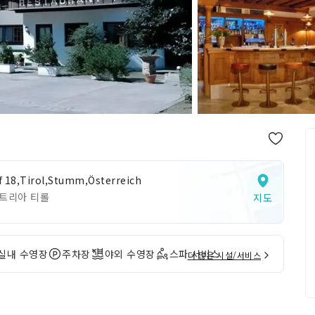
f 18,Tirol,Stumm,Österreich
트리아 티롤
지도
실내 수영장
주차장
야외 수영장
스파 서비스
더 많은 시설/서비스