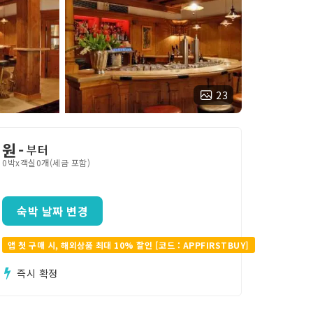
23
원
-
부터
0박x객실0개(세금 포함)
숙박 날짜 변경
앱 첫 구매 시, 해외상품 최대 10% 할인 [코드 : APPFIRSTBUY]
즉시 확정