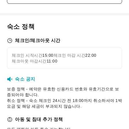
자판기
엘리베이터
흡연 구역
숙소 정책
주차장
프런트 서비스
체크인/체크아웃 시간
짐 보관 서비스
프런트 귀중품 보관함
체크인 시작시간
15:00
체크인 마감 시간
22:00
자세히 보기
빠른 체크인/체크아웃
체크아웃 마감시간
11:00
보안 및 안전
숙소 공지
구급상자
공용 구역 CCTV
보증 정책 - 예약은 유효한 신용카드 번호와 유효기간으로 보
증되어야 합니다.
소화기
취소 정책 - 숙소 체크인 24시간 전 18:00까지 취소하셔야 1박
연기 감지기
요금 및 해당 세금이 부과되지 않습니다.
장애인 편의 시설
아동 및 침대 추가 정책
무장애 통로