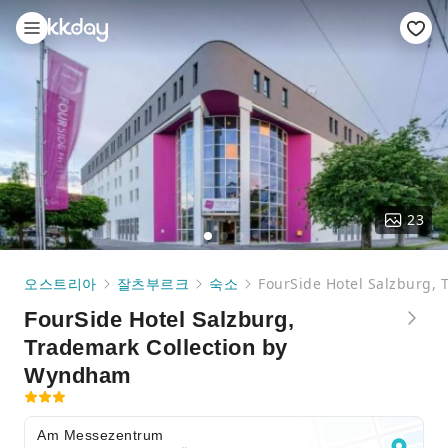
23
오스트리아
잘츠부르크
숙소
FourSide Hotel Salzburg,
FourSide Hotel Salzburg,
Trademark Collection by
Wyndham
Am Messezentrum