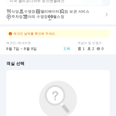
미국 캘리포니아주 로스앤젤레스
식당
수영장
엘리베이터
짐 보관 서비스
주차장
야외 수영장
헬스장
빠른 체크인/체크아웃
픽업/샌딩 서비스
체크인 날짜를 확인해 주세요.
체크인–체크아웃
객실수 및 인원수
8월 7일 ~ 8월 8일
1
2
0
1 박
객실 선택