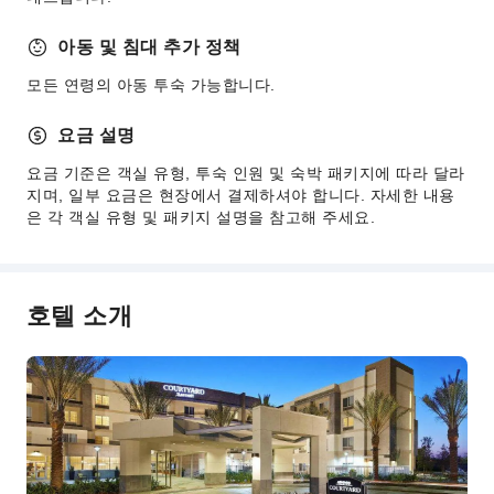
주차장
아동 및 침대 추가 정책
프런트 서비스
모든 연령의 아동 투숙 가능합니다.
웰컴 서비스
요금 설명
짐 보관 서비스
프런트 귀중품 보관함
요금 기준은 객실 유형, 투숙 인원 및 숙박 패키지에 따라 달라
지며, 일부 요금은 현장에서 결제하셔야 합니다. 자세한 내용
빠른 체크인/체크아웃
은 각 객실 유형 및 패키지 설명을 참고해 주세요.
24시간 프런트 데스크
보안 및 안전
구급상자
호텔 소개
공용 구역 CCTV
소화기
연기 감지기
장애인 편의 시설
셀프 주차장 완비