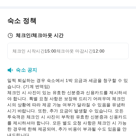
비즈니스 서비스
팩스 / 복사 서비스
숙소 정책
교통 서비스
픽업/샌딩 서비스
체크인/체크아웃 시간
렌터카 서비스
체크인 시작시간
15:00
체크아웃 마감시간
12:00
자세히 보기
청소 서비스
드라이클리닝
숙소 공지
다림질 서비스
일찍 퇴실하는 경우 숙소에서 1박 요금과 세금을 청구할 수 있
세탁 서비스
습니다. (기계 번역임)
공용 시설
체크인 시 사진이 있는 유효한 신분증과 신용카드를 제시하셔
야 합니다. 특별 요청 사항은 보장해 드리기 어려우며 체크인
가든
시의 상황에 따라 제공 가능 여부가 달라질 수 있음을 유념하
자판기
시기 바랍니다. 또한, 추가 요금이 발생할 수 있습니다. 모든
투숙객은 체크인 시 사진이 부착된 유효한 신분증과 신용카드
ATM
를 제시하셔야 합니다. 모든 별도 요청 사항은 체크인 시 가능
엘리베이터
한 경우에 한해 제공되며, 추가 비용이 부과될 수도 있음을 안
내드립니다.
흡연 구역