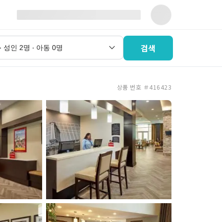
검색
상품 번호 ＃416423