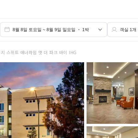
 스위트 애너하임 앳 더 파크 바이 IHG