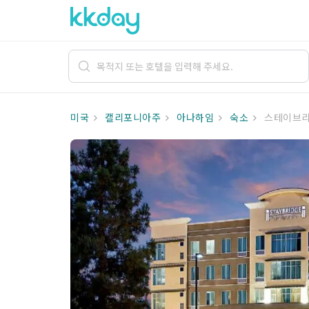
미국
캘리포니아주
아나하임
숙소
스테이브리지