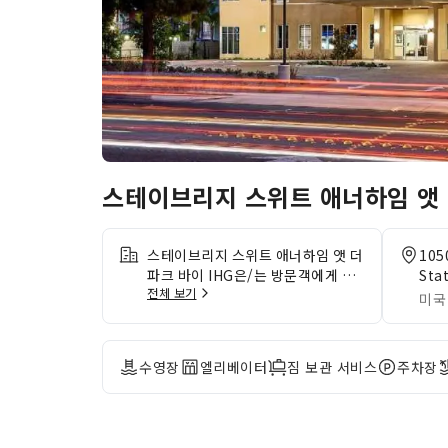
스테이브리지 스위트 애너하임 앳 
스테이브리지 스위트 애너하임 앳 더
105
파크 바이 IHG은/는 방문객에게 완
Sta
전체 보기
벽한 서비스와 필요한 모든 서비스를
미국
제공합니다.본 숙소에서는 방문하는
동안 걱정 없이 온라인 활동을 이어
갈 수 있도록 무료 인터넷 연결을 제
수영장
엘리베이터
짐 보관 서비스
주차장
공합니다. 차량을 이용해 방문하시는
투숙객은 숙소에서 제공하는 주차 공
간을 이용하실 수 있습니다.투숙객의
편안한 숙박 경험을 위해 숙소에서는