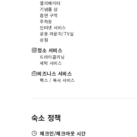
엘리베이터
훌륭한 운동 기구를 이용해 맛있는
기념품 샵
음식으로 섭취한 칼로리를 태워보세
흡연 구역
요.
주차장
인터넷 서비스
공용 라운지/TV실
상점
청소 서비스
드라이클리닝
세탁 서비스
비즈니스 서비스
팩스 / 복사 서비스
숙소 정책
체크인/체크아웃 시간