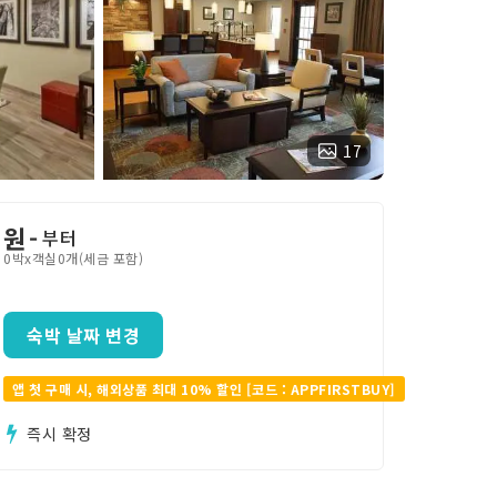
17
원
-
부터
0박x객실0개(세금 포함)
숙박 날짜 변경
앱 첫 구매 시, 해외상품 최대 10% 할인 [코드 : APPFIRSTBUY]
즉시 확정