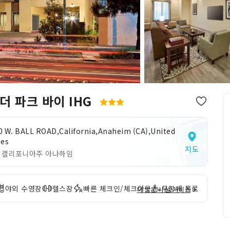
더 파크 바이 IHG
0 W. BALL ROAD,California,Anaheim (CA),United
tes
지도
 캘리포니아주 아나하임
야외 수영장
헬스장
빠른 체크인/체크아웃
무장애 통로
더 많은 시설/서비스