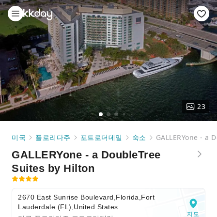
23
미국
플로리다주
포트로더데일
숙소
GALLERYone - a D
GALLERYone - a DoubleTree
Suites by Hilton
2670 East Sunrise Boulevard,Florida,Fort
Lauderdale (FL),United States
지도