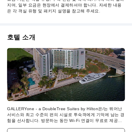
지며, 일부 요금은 현장에서 결제하셔야 합니다. 자세한 내용
픽업/샌딩 서비스
은 각 객실 유형 및 패키지 설명을 참고해 주세요.
렌터카 서비스
차량 호출 서비스
청소 서비스
호텔 소개
드라이클리닝
다림질 서비스
세탁 서비스
공용 시설
공용 구역 Wi-Fi
가든
공용 주방
자판기
GALLERYone - a DoubleTree Suites by Hilton은/는 뛰어난
ATM
서비스와 최고 수준의 편의 시설로 투숙객에게 기억에 남는 경
엘리베이터
험을 선사합니다. 방문하는 동안 Wi-Fi 연결이 무료로 제공되
기 때문에 걱정 없이 온라인 환경에서 연락을 유지하실 수 있
기념품 샵