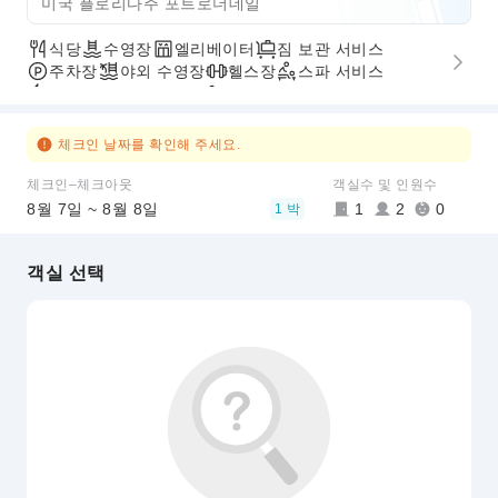
미국 플로리다주 포트로더데일
식당
수영장
엘리베이터
짐 보관 서비스
주차장
야외 수영장
헬스장
스파 서비스
빠른 체크인/체크아웃
무장애 통로
픽업/샌딩 서비스
체크인 날짜를 확인해 주세요.
체크인–체크아웃
객실수 및 인원수
8월 7일 ~ 8월 8일
1
2
0
1 박
객실 선택