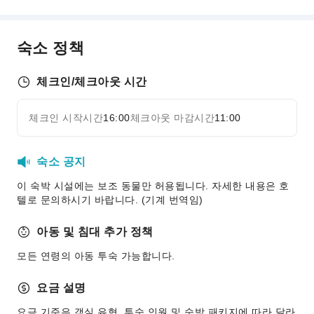
식당
룸서비스
숙소 정책
매점 / 편의점
스낵바
체크인/체크아웃 시간
비즈니스 서비스
체크인 시작시간
16:00
체크아웃 마감시간
11:00
자세히 보기
비즈니스 서비스
팩스 / 복사 서비스
숙소 공지
컴퓨터
이 숙박 시설에는 보조 동물만 허용됩니다. 자세한 내용은 호
어린이 시설
텔로 문의하시기 바랍니다. (기계 번역임)
어린이 식사
아동 및 침대 추가 정책
어린이 놀이터
모든 연령의 아동 투숙 가능합니다.
스포츠 시설
골프장
요금 설명
교통 서비스
요금 기준은 객실 유형, 투숙 인원 및 숙박 패키지에 따라 달라