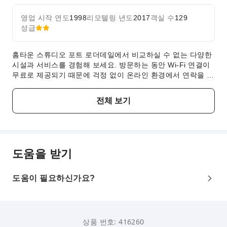
영업 시작 연도
1998
리모텔링 년도
2017
객실 수
129
성급
홈타운 스튜디오 포트 로더데일에서 비교하실 수 없는 다양한
시설과 서비스를 경험해 보세요. 방문하는 동안 Wi-Fi 연결이
무료로 제공되기 때문에 걱정 없이 온라인 환경에서 연락을 유
지하실 수 있습니다. 숙소에서는 자가용을 이용해 방문하는 투
숙객을 위한 무료 주차 공간을 제공하고 있습니다. 장기간 투
전체 보기
숙하거나 필요한 경우 숙소 내에서 제공하는 세탁 서비스를 이
용하면 소중한 의류를 편리하게 산뜻하고 깨끗한 상태로 유지
하실 수 있습니다. 흡연은 숙소에서 할당한 지정된 흡연 구역
에서만 허용됩니다. 본 숙소에는 편안한 숙면을 위한 모든 편
의 시설이 갖추어져 있습니다. 일부 객실에는 에어컨 또는 린
도움을 받기
넨 서비스가 갖추어져 있어 보다 쾌적한 숙박을 경험할 수 있
습니다.일부 객실 내 제공되는 비디오 스트리밍, 일간 신문, 또
는 TV와 같은 다양한 편의 시설을 통해 다양한 객실 내 엔터테
도움이 필요하신가요?
인먼트를 즐겨보세요. 일부 객실에는 방문객이 커피나 차를 만
드는 데 필요한 모든 것이 제공됩니다. 일부 객실의 욕실에 제
공되는 목욕 가운, 수건 또는 헤어드라이어를 사용하여 청결하
고 편안하게 투숙하세요. 원할 때마다 언제든지 숙소에 비치된
상품 번호: 416260