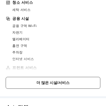
청소 서비스
세탁 서비스
공용 시설
공용 구역 Wi-Fi
자판기
엘리베이터
흡연 구역
주차장
인터넷 서비스
프런트 서비스
24시간 프런트 데스크
더 많은 시설/서비스
보안 및 안전
구급상자
공용 구역 CCTV
소화기