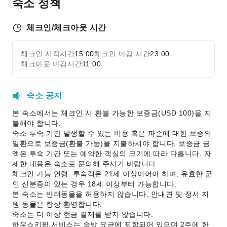
숙소 정책
보안
연기 감지기
체크인/체크아웃 시간
장애인 편의 시설
체크인 시작시간
15:00
체크인 마감 시간
23:00
자세히 보기
무장애 통로
체크아웃 마감시간
11:00
무장애 시설
숙소 공지
본 숙소에서는 체크인 시 환불 가능한 보증금(USD 100)을 지
불해야 합니다.
숙소 투숙 기간 발생할 수 있는 비용 혹은 파손에 대한 보증의
일환으로 보증금(환불 가능)을 지불하셔야 합니다. 보증금 금
액은 투숙 기간 또는 예약한 객실의 크기에 따라 다릅니다. 자
세한 내용은 숙소로 문의해 주시기 바랍니다.
체크인 가능 연령: 투숙객은 21세 이상이어야 하며, 유효한 군
인 신분증이 있는 경우 18세 이상부터 가능합니다.
본 숙소는 반려동물을 허용하지 않습니다. 안내견 및 정서 지
원 동물은 항상 환영합니다.
숙소는 더 이상 현금 결제를 받지 않습니다.
하우스키핑 서비스는 숙박 요금에 포함되어 있으며 2주에 한