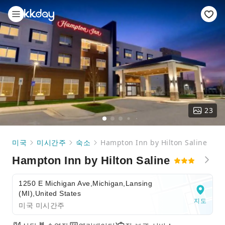
23
미국
미시간주
숙소
Hampton Inn by Hilton Saline
Hampton Inn by Hilton Saline
1250 E Michigan Ave,Michigan,Lansing
(MI),United States
지도
미국 미시간주