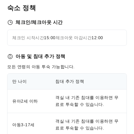
팩스 / 복사 서비스
숙소 정책
스포츠 시설
트레킹
체크인/체크아웃 시간
카누
체크인 시작시간
15:00
체크아웃 마감시간
12:00
자세히 보기
청소 서비스
세탁 서비스
아동 및 침대 추가 정책
공용 시설
모든 연령의 아동 투숙 가능합니다.
엘리베이터
공용 구역 Wi-Fi
만 나이
침대 추가 정책
ATM
기념품 샵
객실 내 기존 침대를 이용하면 무
유아2세 이하
흡연 구역
료로 투숙할 수 있습니다.
주차장
전기차 충전 주차 공간
객실 내 기존 침대를 이용하면 무
아동3-17세
료로 투숙할 수 있습니다.
반려동물 돌봄 서비스