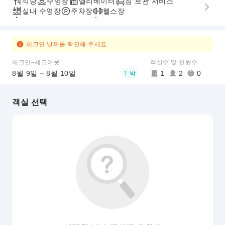
식당
수영장
엘리베이터
짐 보관 서비스
실내 수영장
주차장
헬스장
빠른 체크인/체크아웃
무장애 통로
체크인 날짜를 확인해 주세요.
체크인–체크아웃
객실수 및 인원수
8월 9일 ~ 8월 10일
1
2
0
1 박
객실 선택