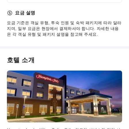
인터넷 서비스
셀프 주차장
요금 설명
프런트 서비스
요금 기준은 객실 유형, 투숙 인원 및 숙박 패키지에 따라 달라
지며, 일부 요금은 현장에서 결제하셔야 합니다. 자세한 내용
짐 보관 서비스
은 각 객실 유형 및 패키지 설명을 참고해 주세요.
프런트 귀중품 보관함
빠른 체크인/체크아웃
생활용품 배달 서비스
호텔 소개
24시간 프런트 데스크
보안 및 안전
구급상자
공용 구역 CCTV
소화기
연기 감지기
장애인 편의 시설
무장애 통로