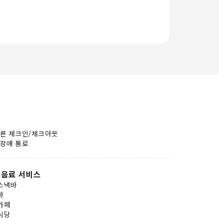
른 체크인/체크아웃
장애 통로
음료 서비스
스낵바
바
카페
식당