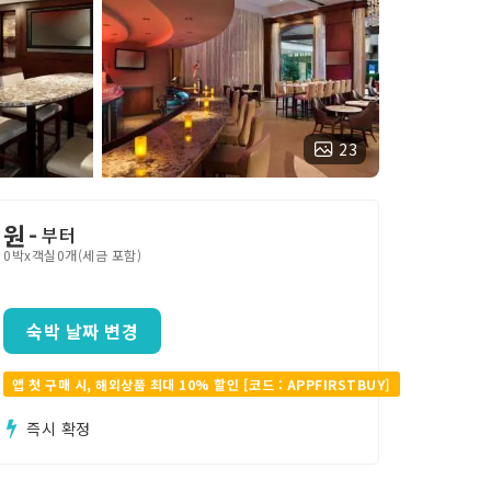
23
원
-
부터
0박x객실0개(세금 포함)
숙박 날짜 변경
앱 첫 구매 시, 해외상품 최대 10% 할인 [코드 : APPFIRSTBUY]
즉시 확정