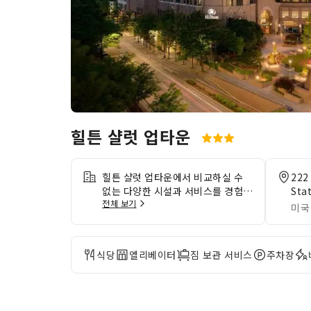
힐튼 샬럿 업타운
힐튼 샬럿 업타운에서 비교하실 수
222
없는 다양한 시설과 서비스를 경험해
Sta
전체 보기
보세요.방문하는 동안 Wi-Fi 연결이
미국
무료로 제공되기 때문에 걱정 없이
온라인 환경에서 연락을 유지하실 수
있습니다.숙소에서 제공하는 교통 서
식당
엘리베이터
짐 보관 서비스
주차장
비스를 이용하면 샬럿 (NC) 여행이
더욱 편리해집니다. 차량 소유 투숙
객을 위한 주차 공간이 제공됩니다.
이 놀라운 숙소에서 머무는 동안 세