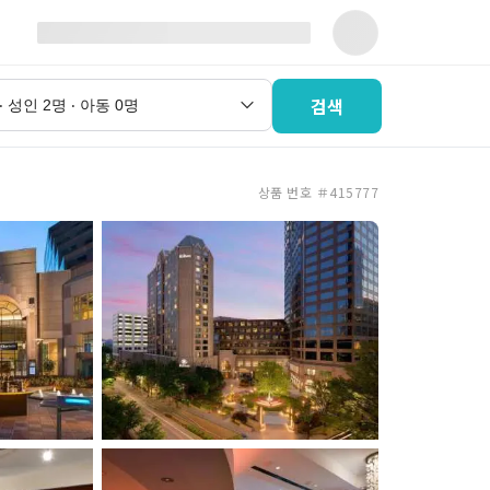
검색
상품 번호 ＃415777