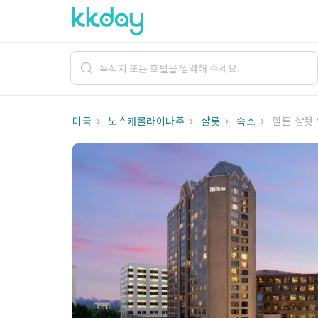
미국
노스캐롤라이나주
샬롯
숙소
힐튼 샬럿