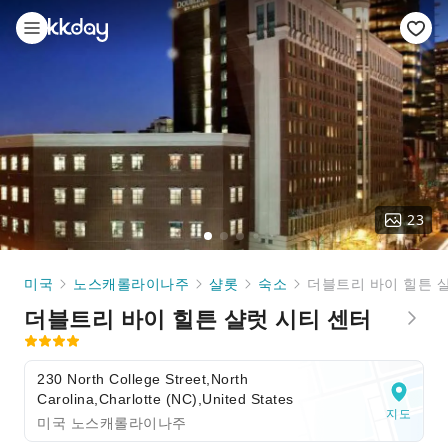
23
미국
노스캐롤라이나주
샬롯
숙소
더블트리 바이 힐튼 
더블트리 바이 힐튼 샬럿 시티 센터
230 North College Street,North
Carolina,Charlotte (NC),United States
지도
미국 노스캐롤라이나주