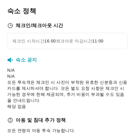
숙소 정책
교통 서비스
렌터카 서비스
체크인/체크아웃 시간
청소 서비스
드라이클리닝
체크인 시작시간
16:00
체크아웃 마감시간
11:00
자세히 보기
다림질 서비스
세탁 서비스
숙소 공지
공용 시설
N/A
N/A
공용 구역 Wi-Fi
모든 투숙객은 체크인 시 사진이 부착된 유효한 신분증과 신용
공용 주방
카드를 제시하셔야 합니다. 모든 별도 요청 사항은 체크인 시
자판기
가능한 경우에 한해 제공되며, 추가 비용이 부과될 수도 있음
을 안내드립니다.
ATM
해당 없음
엘리베이터
기념품 샵
아동 및 침대 추가 정책
흡연 구역
모든 연령의 아동 투숙 가능합니다.