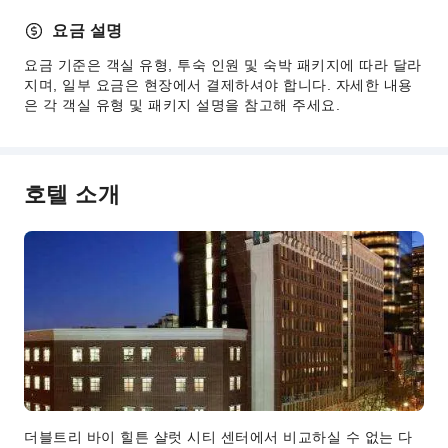
주차장
요금 설명
발렛 파킹
인터넷 서비스
요금 기준은 객실 유형, 투숙 인원 및 숙박 패키지에 따라 달라
지며, 일부 요금은 현장에서 결제하셔야 합니다. 자세한 내용
프런트 서비스
은 각 객실 유형 및 패키지 설명을 참고해 주세요.
웰컴 서비스
짐 보관 서비스
프런트 귀중품 보관함
호텔 소개
빠른 체크인/체크아웃
24시간 프런트 데스크
보안 및 안전
구급상자
공용 구역 CCTV
소화기
보안
연기 감지기
더블트리 바이 힐튼 샬럿 시티 센터에서 비교하실 수 없는 다