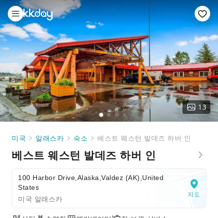
13
미국
알래스카
숙소
베스트 웨스턴 발데즈 하버 인
베스트 웨스턴 발데즈 하버 인
100 Harbor Drive,Alaska,Valdez (AK),United
States
지도
미국 알래스카