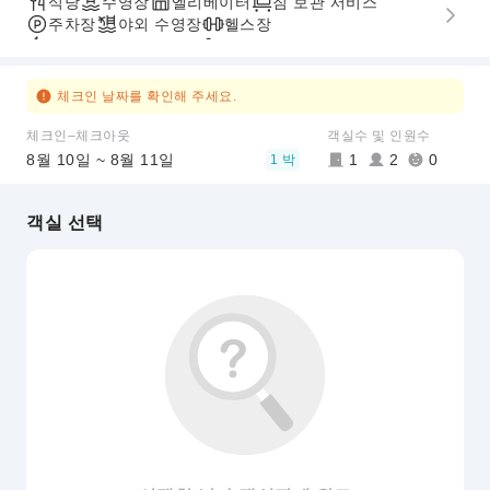
식당
수영장
엘리베이터
짐 보관 서비스
주차장
야외 수영장
헬스장
빠른 체크인/체크아웃
무장애 통로
픽업/샌딩 서비스
체크인 날짜를 확인해 주세요.
체크인–체크아웃
객실수 및 인원수
8월 10일 ~ 8월 11일
1
2
0
1 박
객실 선택