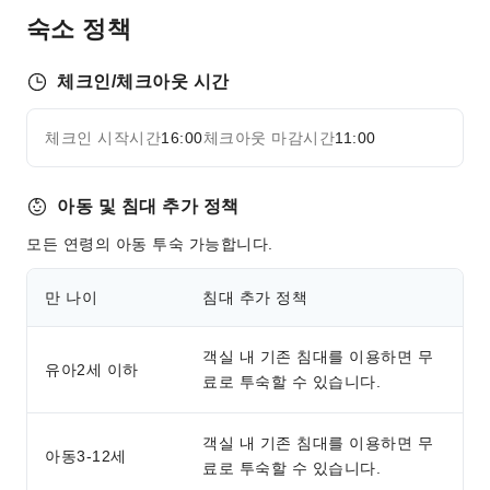
팩스 / 복사 서비스
숙소 정책
택배 서비스
컴퓨터
체크인/체크아웃 시간
스포츠 시설
체크인 시작시간
16:00
체크아웃 마감시간
11:00
트레킹
자세히 보기
스키
카누
아동 및 침대 추가 정책
교통 서비스
모든 연령의 아동 투숙 가능합니다.
픽업/샌딩 서비스
만 나이
침대 추가 정책
렌터카 서비스
청소 서비스
객실 내 기존 침대를 이용하면 무
유아2세 이하
세탁 서비스
료로 투숙할 수 있습니다.
공용 시설
객실 내 기존 침대를 이용하면 무
아동3-12세
공용 구역 Wi-Fi
료로 투숙할 수 있습니다.
가든