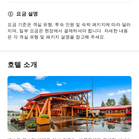
자판기
요금 설명
ATM
요금 기준은 객실 유형, 투숙 인원 및 숙박 패키지에 따라 달라
엘리베이터
지며, 일부 요금은 현장에서 결제하셔야 합니다. 자세한 내용
기념품 샵
은 각 객실 유형 및 패키지 설명을 참고해 주세요.
흡연 구역
주차장
인터넷 서비스
호텔 소개
프런트 서비스
짐 보관 서비스
빠른 체크인/체크아웃
24시간 프런트 데스크
보안 및 안전
구급상자
소화기
보안