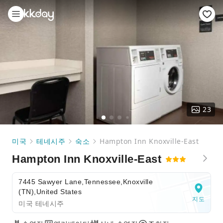
23
미국
테네시주
숙소
Hampton Inn Knoxville-East
Hampton Inn Knoxville-East
7445 Sawyer Lane,Tennessee,Knoxville
(TN),United States
지도
미국 테네시주