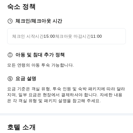
숙소 정책
세탁 서비스
공용 시설
체크인/체크아웃 시간
공용 구역 Wi-Fi
엘리베이터
체크인 시작시간
15:00
체크아웃 마감시간
11:00
자세히 보기
기념품 샵
주차장
아동 및 침대 추가 정책
전기차 충전 주차 공간
모든 연령의 아동 투숙 가능합니다.
반려동물 돌봄 서비스
인터넷 서비스
요금 설명
공용 라운지/TV실
요금 기준은 객실 유형, 투숙 인원 및 숙박 패키지에 따라 달라
셀프 주차장
지며, 일부 요금은 현장에서 결제하셔야 합니다. 자세한 내용
은 각 객실 유형 및 패키지 설명을 참고해 주세요.
프런트 서비스
빠른 체크인/체크아웃
24시간 프런트 데스크
호텔 소개
보안 및 안전