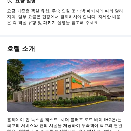
요금 설명
차량 호출 서비스
요금 기준은 객실 유형, 투숙 인원 및 숙박 패키지에 따라 달라
청소 서비스
지며, 일부 요금은 현장에서 결제하셔야 합니다. 자세한 내용
은 각 객실 유형 및 패키지 설명을 참고해 주세요.
드라이클리닝
세탁 서비스
공용 시설
호텔 소개
공용 구역 Wi-Fi
가든
자판기
ATM
엘리베이터
기념품 샵
흡연 구역
주차장
인터넷 서비스
홀리데이 인 녹스빌 웨스트- 시더 블러프 로드 바이 IHG은/는
최고의 서비스와 편의 시설을 제공하여 투숙객이 최고의 편안
공용 라운지/TV실