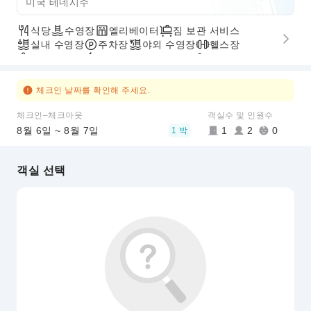
미국 테네시주
식당
수영장
엘리베이터
짐 보관 서비스
실내 수영장
주차장
야외 수영장
헬스장
스파 서비스
빠른 체크인/체크아웃
무장애 통로
체크인 날짜를 확인해 주세요.
체크인–체크아웃
객실수 및 인원수
8월 6일 ~ 8월 7일
1
2
0
1 박
객실 선택