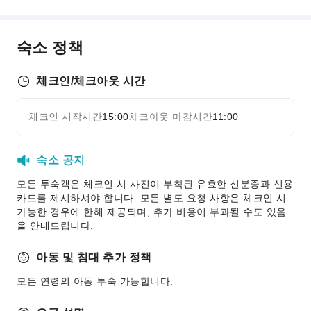
룸서비스
매점 / 편의점
숙소 정책
바비큐 시설
체크인/체크아웃 시간
비즈니스 서비스
팩스 / 복사 서비스
체크인 시작시간
15:00
체크아웃 마감시간
11:00
자세히 보기
어린이 시설
어린이 돌봄 서비스
숙소 공지
어린이 식사
모든 투숙객은 체크인 시 사진이 부착된 유효한 신분증과 신용
아동 수영장
카드를 제시하셔야 합니다. 모든 별도 요청 사항은 체크인 시
가능한 경우에 한해 제공되며, 추가 비용이 부과될 수도 있음
스포츠 시설
을 안내드립니다.
골프장
아동 및 침대 추가 정책
테니스장
모든 연령의 아동 투숙 가능합니다.
교통 서비스
렌터카 서비스