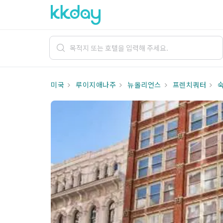
미국
루이지애나주
뉴올리언스
프렌치쿼터