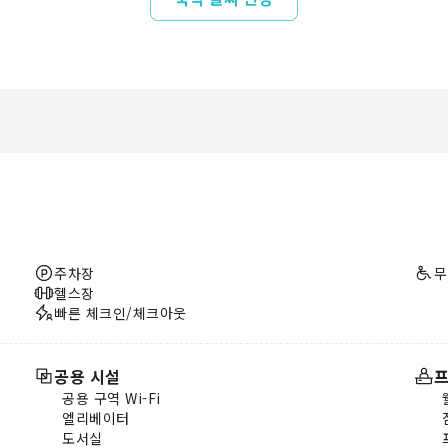
주차장
무
헬스장
빠른 체크인/체크아웃
공용 시설
프
공용 구역 Wi-Fi
엘리베이터
도서실