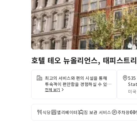
호텔 테오 뉴올리언스, 태피스트리
최고의 서비스와 편의 시설을 통해
535
투숙객이 편안함을 경험하실 수 있도
Sta
전체 보기
록 세심한 주의를 기울입니다. 무료
미국
로 제공하는 인터넷 연결을 이용하여
방문하는 동안 걱정 없이 온라인 활
동을 이어가세요. 숙소에서 제공하는
식당
엘리베이터
짐 보관 서비스
주차장
교통 서비스로 뉴올리언스 (LA)의
매력을 더욱 편리하게 즐겨보세요.
방문객은 숙소에 위치한 주차 공간을
이용하실 수 있습니다. 리셉션에서는