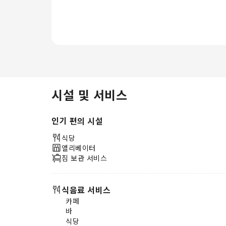
드라이어를 제공합니다. 숙박 기간
동안 숙소에서 다양하고 맛있는 요리
를 마음껏 즐겨 보세요. 본 숙소 투숙
기간 동안 다양한 액티비티와 편의
시설을 마음껏 만끽하며 즐거운 추억
을 쌓아보세요.숙소 피트니스 센터에
서 일상적인 운동 루틴을 이어가거나
가볍게 땀을 흘려 시차로 인한 피로
를 풀어보세요.
시설 및 서비스
인기 편의 시설
식당
엘리베이터
짐 보관 서비스
식음료 서비스
카페
바
식당