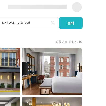
검색
상품 번호 ＃415346