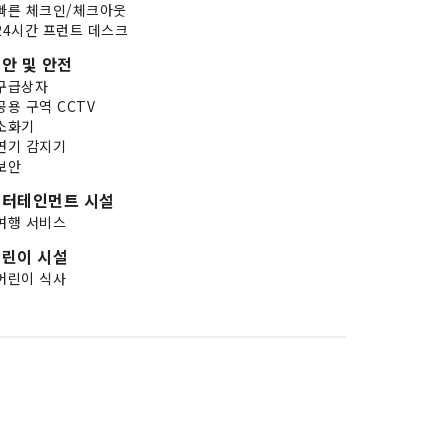
빠른 체크인/체크아웃
24시간 프런트 데스크
안 및 안전
구급상자
공용 구역 CCTV
소화기
연기 감지기
보안
엔터테인먼트 시설
여행 서비스
린이 시설
어린이 식사