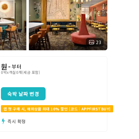
23
원
-
부터
0박x객실0개(세금 포함)
숙박 날짜 변경
앱 첫 구매 시, 해외상품 최대 10% 할인 [코드 : APPFIRSTBUY]
즉시 확정