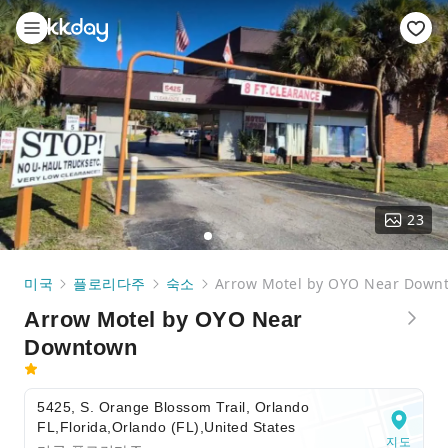
23
미국
플로리다주
숙소
Arrow Motel by OYO Near Down
Arrow Motel by OYO Near
Downtown
5425, S. Orange Blossom Trail, Orlando
FL,Florida,Orlando (FL),United States
지도