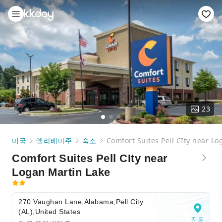
23
미국
앨라배마주
숙소
Comfort Suites Pell CIty near L
Comfort Suites Pell CIty near
Logan Martin Lake
270 Vaughan Lane,Alabama,Pell City
(AL),United States
지도