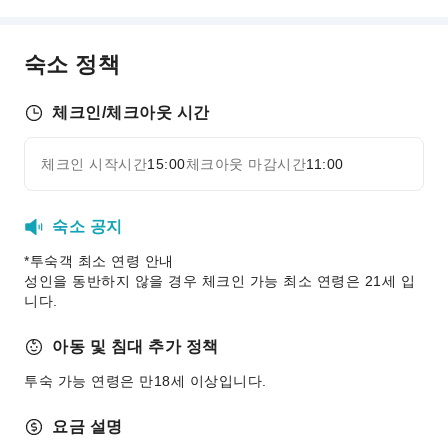
공용 시설
공용 구역 Wi-Fi
숙소 정책
자판기
엘리베이터
체크인/체크아웃 시간
기념품 샵
흡연 구역
체크인 시작시간
15:00
체크아웃 마감시간
11:00
자세히 보기
주차장
전기차 충전 주차 공간
숙소 공지
인터넷 서비스
*투숙객 최소 연령 안내
프런트 서비스
성인을 동반하지 않을 경우 체크인 가능 최소 연령은 21세 입
니다.
프런트 귀중품 보관함
빠른 체크인/체크아웃
아동 및 침대 추가 정책
24시간 프런트 데스크
투숙 가능 연령은 만18세 이상입니다.
보안 및 안전
요금 설명
구급상자