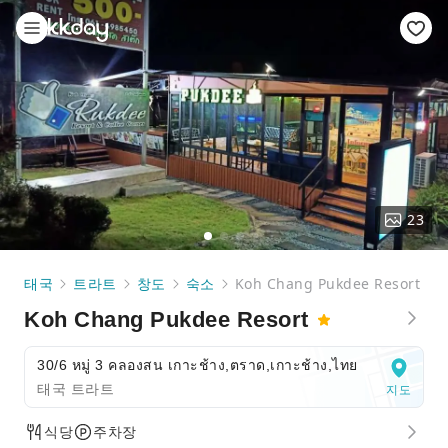
23
태국
트라트
창도
숙소
Koh Chang Pukdee Resort
Koh Chang Pukdee Resort
30/6 หมู่ 3 คลองสน เกาะช้าง,ตราด,เกาะช้าง,ไทย
태국 트라트
지도
식당
주차장